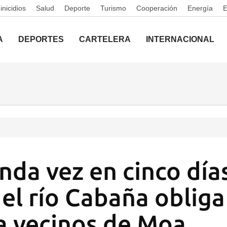
nicidios
Salud
Deporte
Turismo
Cooperación
Energía
A
DEPORTES
CARTELERA
INTERNACIONAL
nda vez en cinco día
del río Cabaña obliga
a vecinos de Moa