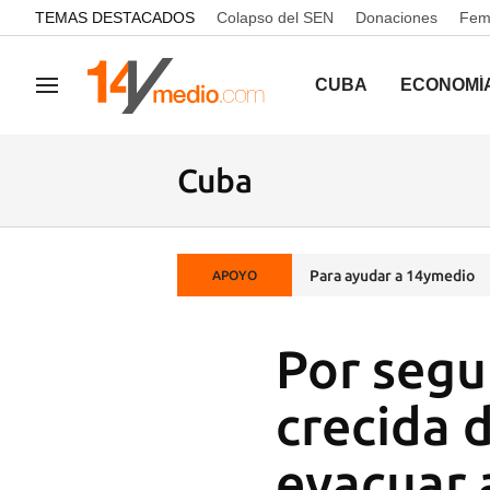
common.go-to-content
TEMAS DESTACADOS
Colapso del SEN
Donaciones
Femi
CUBA
ECONOMÍ
Navegación
Cuba
Para ayudar a 14ymedio
APOYO
Por segu
crecida 
evacuar 