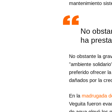
mantenimiento sist
No obstan
ha presta
No obstante la grav
"ambiente solidario
preferido ofrecer l
dañados por la crec
Guar
En la
madrugada d
Veguita fueron evac
Para
cuen
de agua elevó los n