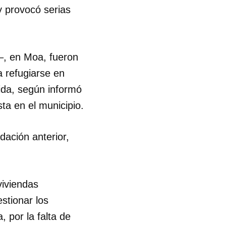
y provocó serias
–, en Moa, fueron
a refugiarse en
ida, según informó
sta en el municipio.
ación anterior,
viviendas
stionar los
, por la falta de