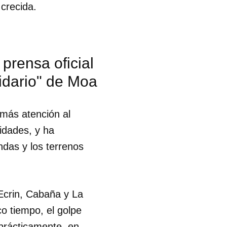
crecida.
 prensa oficial
idario" de Moa
 más atención al
ridades, y ha
ndas y los terrenos
 Ecrin, Cabaña y La
o tiempo, el golpe
 tu
 prácticamente, en