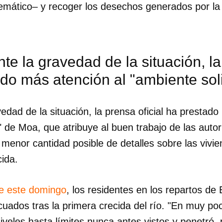
emático– y recoger los desechos generados por la 
te la gravedad de la situación, la
do más atención al "ambiente sol
edad de la situación, la prensa oficial ha prestado
" de Moa, que atribuye al buen trabajo de las auto
a menor cantidad posible de detalles sobre las vivie
ida.
dar como favorito
e este domingo
, los residentes en los repartos de
uados tras la primera crecida del río. "En muy poc
 poder guardar como favorito, primero has de iniciar sesión con
ta de 14ymedio.
iveles hasta límites nunca antes vistos y penetró,