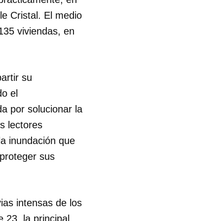
le Cristal. El medio
R
 135 viviendas, en
artir su
o el
da por solucionar la
s lectores
la inundación que
proteger sus
ias intensas de los
23, la principal