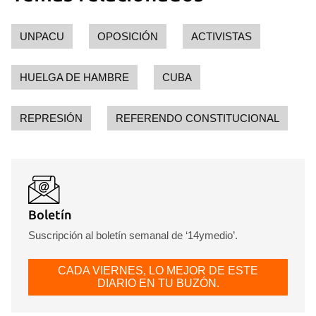
Guardar como favorito
UNPACU
OPOSICIÓN
ACTIVISTAS
Para poder guardar como favorito, primero has de
iniciar sesión con tu cuenta de 14ymedio.
HUELGA DE HAMBRE
CUBA
INICIAR SESIÓN
CANCELAR
REPRESIÓN
REFERENDO CONSTITUCIONAL
Boletín
Suscripción al boletín semanal de ‘14ymedio’.
CADA VIERNES, LO MEJOR DE ESTE
DIARIO EN TU BUZÓN.