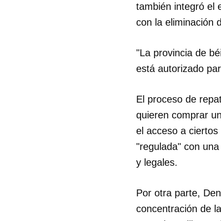
también integró el
con la eliminación 
"La provincia de b
está autorizado par
El proceso de repa
quieren comprar una
el acceso a ciertos
"regulada" con una 
y legales.
Guar
Por otra parte, Den
Para
concentración de la
cuen