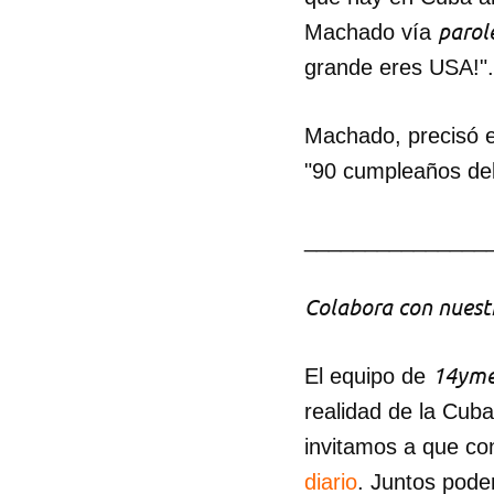
parol
Machado vía
grande eres USA!".
Machado, precisó e
"90 cumpleaños del
_______________
Colabora con nuestr
14yme
El equipo de
realidad de la Cub
invitamos a que co
diario
. Juntos pode