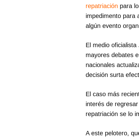
repatriación
para lo
impedimento para aq
algún evento organi
El medio oficialista
mayores debates en
nacionales actualiz
decisión surta efec
El caso más recie
interés de regresar
repatriación se lo i
A este pelotero, q