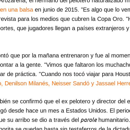
Arozarena, el hermano del pelotero naturalizado 
 en una balsa
en junio de 2015. "Es algo que lo 
ntrevista para los medios que cubren la Copa Oro.
ortes, que jugadores llegan a países extranjeros 
ntó que por la mañana entrenaron y fue al momen
ntar a la gente. "Vimos que faltaron los muchach
gar de práctica. "Cuando nos tocó viajar para Hou
, Denilson Milanés, Neisser Sandó y Jassael Herr
ién se confirmó que el ex pelotero y director del e
gó desde hace un mes a Estados Unidos. El perio
parole
e su arribo se dio a través del
humanitario.
rita se quedan hasta sin testaferros de la dictad