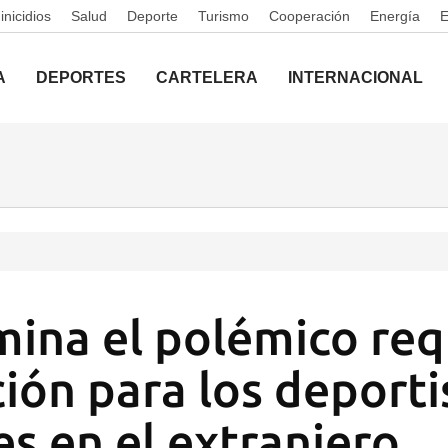
nicidios
Salud
Deporte
Turismo
Cooperación
Energía
A
DEPORTES
CARTELERA
INTERNACIONAL
mina el polémico req
ción para los deporti
es en el extranjero