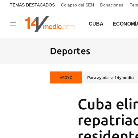
common.go-to-content
TEMAS DESTACADOS
Colapso del SEN
Donaciones
Femi
CUBA
ECONOMÍ
Navegación
Deportes
Para ayudar a 14ymedio
APOYO
Cuba eli
repatria
resident