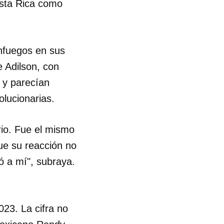
osta Rica como
R
enfuegos en sus
e Adilson, con
 y parecían
lucionarias.
rio. Fue el mismo
que su reacción no
nó a mí", subraya.
23. La cifra no