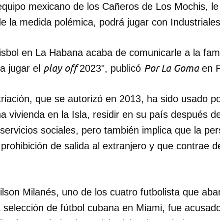
 equipo mexicano de los Cañeros de Los Mochis, le
de la medida polémica, podrá jugar con Industriale
éisbol en La Habana acaba de comunicarle a la fam
play off
Por La Goma
a jugar el
2023", publicó
en F
triación, que se autorizó en 2013, ha sido usado 
 vivienda en la Isla, residir en su país después de
 servicios sociales, pero también implica que la p
prohibición de salida al extranjero y que contrae 
dar como favorito
ilson Milanés, uno de los cuatro futbolista que ab
 poder guardar como favorito, primero has de iniciar sesión con
 selección de fútbol cubana en Miami, fue acusado 
ta de 14ymedio.