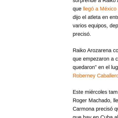
sorprende a Raiko 
que
llegó a México
dijo el atleta en e
varios equipos, dep
precisó.
Raiko Arozarena co
que empezaron a co
quedaron" en el lu
Roberney Caballero
Este miércoles tamb
Roger Machado, lle
Carmona precisó qu
que hay en Cuba aho