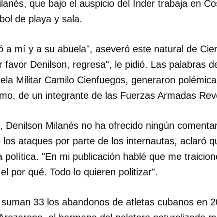
lanés, que bajo el auspicio del Inder trabaja en C
bol de playa y sala.
INICIAR SESIÓN
CANCELA
nó a mí y a su abuela", aseveró este natural de Ci
r favor Denilson, regresa", le pidió. Las palabras d
uela Militar Camilo Cienfuegos, generaron polémica
ismo, de un integrante de las Fuerzas Armadas Revo
, Denilson Milanés no ha ofrecido ningún comenta
 los ataques por parte de los internautas, aclaró 
a política. "En mi publicación hablé que me traicio
l por qué. Todo lo quieren politizar".
suman 33 los abandonos de atletas cubanos en 20