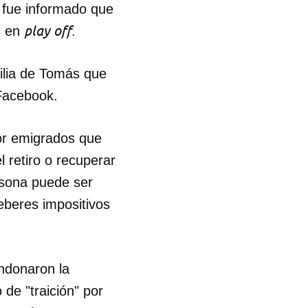
 fue informado que
play off
s en
.
ilia de Tomás que
acebook.
por emigrados que
l retiro o recuperar
ersona puede ser
deberes impositivos
andonaron la
 tu
de "traición" por