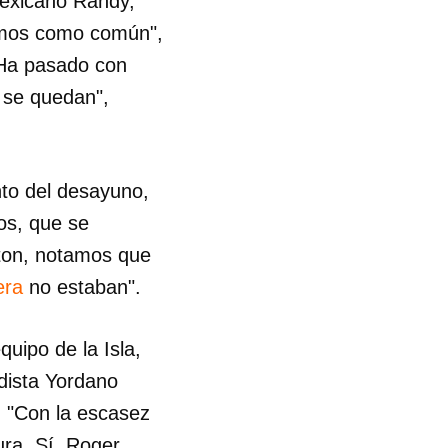
mexicano Randy,
vemos como común",
 "Ha pasado con
y se quedan",
to del desayuno,
os, que se
ston, notamos que
era
no estaban".
quipo de la Isla,
dista Yordano
 "Con la escasez
ura. Sí, Roger