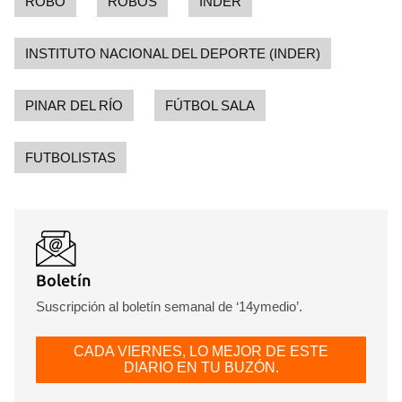
ROBO
ROBOS
INDER
INSTITUTO NACIONAL DEL DEPORTE (INDER)
PINAR DEL RÍO
FÚTBOL SALA
FUTBOLISTAS
Guardar como favorito
Para poder guardar como favorito, primero has de
iniciar sesión con tu cuenta de 14ymedio.
Boletín
Suscripción al boletín semanal de ‘14ymedio’.
INICIAR SESIÓN
CANCELAR
CADA VIERNES, LO MEJOR DE ESTE
DIARIO EN TU BUZÓN.