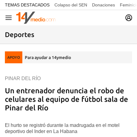
common.go-to-content
TEMAS DESTACADOS
Colapso del SEN
Donaciones
Feminici
Navegación
Deportes
Para ayudar a 14ymedio
APOYO
PINAR DEL RÍO
Un entrenador denuncia el robo de
celulares al equipo de fútbol sala de
Pinar del Río
El hurto se registró durante la madrugada en el motel
deportivo del Inder en La Habana