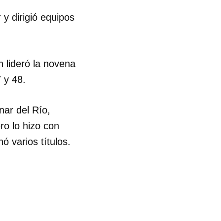
 y dirigió equipos
R
n lideró la novena
 y 48.
nar del Río,
ro lo hizo con
ó varios títulos.