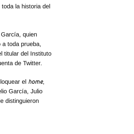
oda la historia del
 García, quien
o a toda prueba,
itular del Instituto
enta de Twitter.
home
bloquear el
,
io García, Julio
e distinguieron