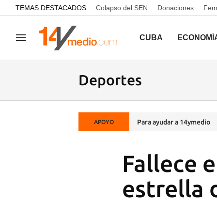
common.go-to-content
TEMAS DESTACADOS
Colapso del SEN
Donaciones
Femi
CUBA
ECONOMÍ
Navegación
Deportes
Para ayudar a 14ymedio
APOYO
Fallece 
estrella