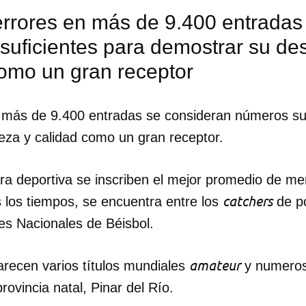
errores en más de 9.400 entradas
uficientes para demostrar su des
como un gran receptor
 más de 9.400 entradas se consideran números suf
eza y calidad como un gran receptor.
era deportiva se inscriben el mejor promedio de m
catchers
 los tiempos, se encuentra entre los
de p
es Nacionales de Béisbol.
dar como favorito
amateur
recen varios títulos mundiales
y numeros
 poder guardar como favorito, primero has de iniciar sesión con
rovincia natal, Pinar del Río.
ta de 14ymedio.