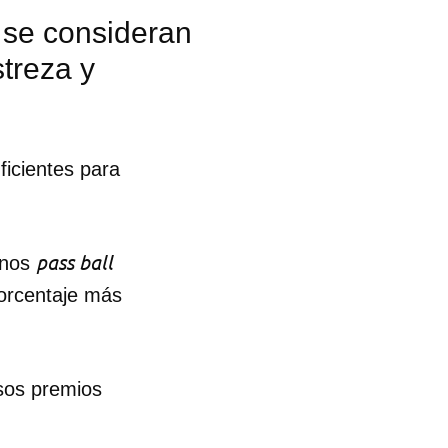
 se consideran
treza y
icientes para
pass ball
enos
orcentaje más
os premios
 tu