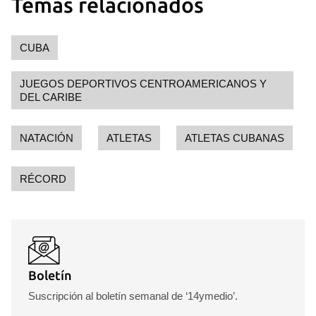
Temas relacionados
Guardar como favorito
Para poder guardar como favorito, primero has de
iniciar sesión con tu cuenta de 14ymedio.
CUBA
INICIAR SESIÓN
CANCELAR
JUEGOS DEPORTIVOS CENTROAMERICANOS Y
DEL CARIBE
NATACIÓN
ATLETAS
ATLETAS CUBANAS
RÉCORD
Boletín
Suscripción al boletín semanal de ‘14ymedio’.