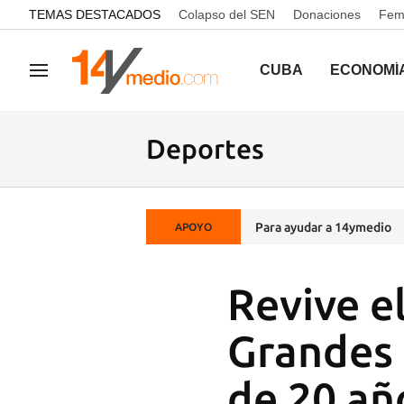
common.go-to-content
TEMAS DESTACADOS
Colapso del SEN
Donaciones
Femi
CUBA
ECONOMÍ
Navegación
Deportes
Para ayudar a 14ymedio
APOYO
Revive e
Grandes 
de 20 añ