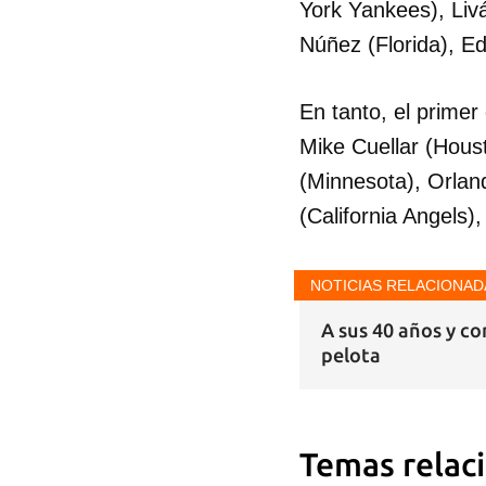
York Yankees), Liv
Núñez (Florida), Ed
En tanto, el primer
Mike Cuellar (Hous
(Minnesota), Orlan
(California Angels)
NOTICIAS RELACIONAD
A sus 40 años y co
pelota
Temas relac