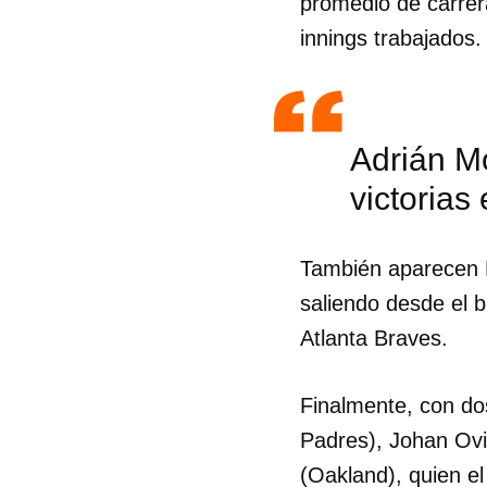
promedio de carrer
innings trabajados.
Adrián M
victorias
También aparecen D
saliendo desde el b
Atlanta Braves.
Finalmente, con do
Guar
Padres), Johan Ovi
Para
(Oakland), quien el
cuen