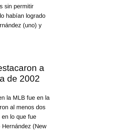
 sin permitir
R
lo habían logrado
rnández (uno) y
estacaron a
ña de 2002
en la MLB fue en la
aron al menos dos
 en lo que fue
do Hernández (New