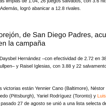
as limpias de 1.04, 26 juegos salvados, con 3.6 hi
 Además, logró abanicar a 12.8 rivales.
orejón, de San Diego Padres, ac
 en la campaña
aysbel Hernández –con efectividad de 2.72 en 38
ullpen– y Raisel Iglesias, con 3.88 y 22 salvamen
s victorias están Yennier Cano (Baltimore), Néstor
dar como favorito
edo (Pittsburgh), Yariel Rodríguez (Toronto) y
Lui
 poder guardar como favorito, primero has de iniciar sesión con
 pasado 27 de agosto se unió a una lista selecta d
ta de 14ymedio.