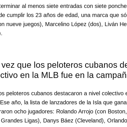
erminar al menos siete entradas con siete ponches
INICIAR SESIÓN
CANCELA
de cumplir los 23 años de edad, una marca que só
n nueve juegos), Marcelino López (dos), Liván He
.
 vez que los peloteros cubanos d
ectivo en la MLB fue en la campa
os peloteros cubanos destacaron a nivel colectivo 
se año, la lista de lanzadores de la Isla que gan
raron ocho jugadores: Rolando Arrojo (con Boston,
 Grandes Ligas), Danys Báez (Cleveland), Orlan