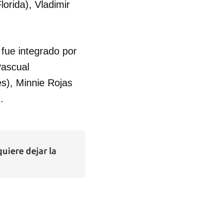
orida), Vladimir
 fue integrado por
Pascual
s), Minnie Rojas
.
quiere dejar la