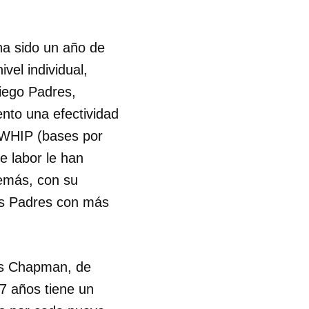
ha sido un año de
vel individual,
Diego Padres,
nto una efectividad
u WHIP (bases por
e labor le han
emás, con su
 los Padres con más
dis Chapman, de
7 años tiene un