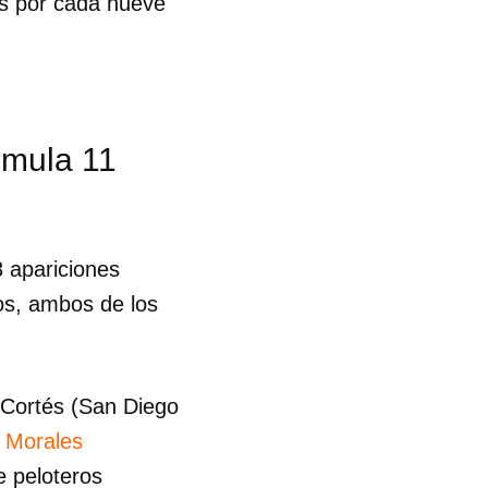
ts por cada nueve
umula 11
 apariciones
tos, ambos de los
 Cortés (San Diego
s Morales
 tu
e peloteros