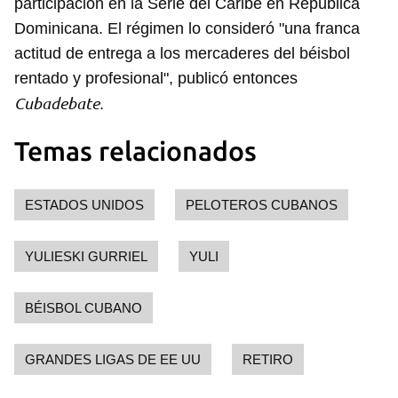
participación en la Serie del Caribe en República
Dominicana. El régimen lo consideró "una franca
actitud de entrega a los mercaderes del béisbol
Guardar como favorito
rentado y profesional", publicó entonces
Cubadebate
.
Para poder guardar como favorito, primero has de
iniciar sesión con tu cuenta de 14ymedio.
Temas relacionados
INICIAR SESIÓN
CANCELAR
ESTADOS UNIDOS
PELOTEROS CUBANOS
YULIESKI GURRIEL
YULI
BÉISBOL CUBANO
GRANDES LIGAS DE EE UU
RETIRO