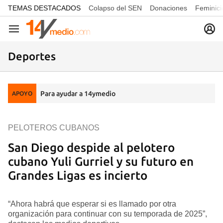
common.go-to-content
TEMAS DESTACADOS
Colapso del SEN
Donaciones
Feminici
Navegación
Deportes
Para ayudar a 14ymedio
APOYO
PELOTEROS CUBANOS
San Diego despide al pelotero
cubano Yuli Gurriel y su futuro en
Grandes Ligas es incierto
“Ahora habrá que esperar si es llamado por otra
organización para continuar con su temporada de 2025”,