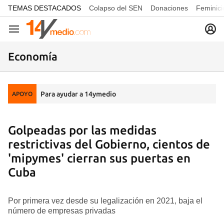
common.go-to-content
TEMAS DESTACADOS
Colapso del SEN
Donaciones
Feminici
Navegación
Economía
Para ayudar a 14ymedio
APOYO
Golpeadas por las medidas
restrictivas del Gobierno, cientos de
'mipymes' cierran sus puertas en
Cuba
Por primera vez desde su legalización en 2021, baja el
número de empresas privadas