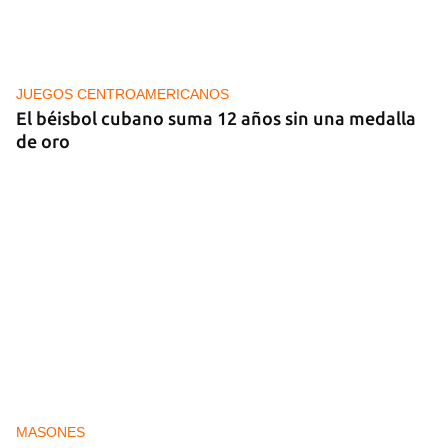
ECONOMÍA
Los economistas calculan que Cuba tardará tres
años en completar una "estabilización de
emergencia"
JUEGOS CENTROAMERICANOS
El béisbol cubano suma 12 años sin una medalla
de oro
MASONES