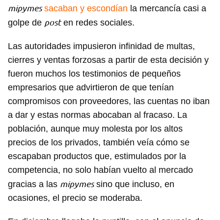
mipymes
sacaban y escondían
la mercancía casi a
post
golpe de
en redes sociales.
Las autoridades impusieron infinidad de multas,
cierres y ventas forzosas a partir de esta decisión y
fueron muchos los testimonios de pequeños
empresarios que advirtieron de que tenían
compromisos con proveedores, las cuentas no iban
a dar y estas normas abocaban al fracaso. La
población, aunque muy molesta por los altos
precios de los privados, también veía cómo se
Guardar como favorito
escapaban productos que, estimulados por la
Para poder guardar como favorito, primero has de
competencia, no solo habían vuelto al mercado
iniciar sesión con tu cuenta de 14ymedio.
mipymes
gracias a las
sino que incluso, en
ocasiones, el precio se moderaba.
INICIAR SESIÓN
CANCELAR