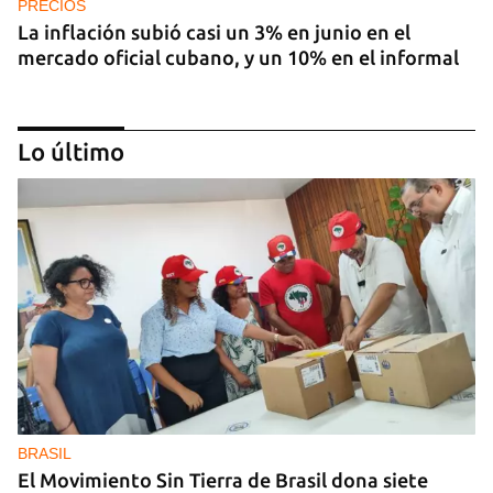
PRECIOS
La inflación subió casi un 3% en junio en el
mercado oficial cubano, y un 10% en el informal
Lo último
ECONOMÍA
Las reformas son una oportunidad para los
inversores que ya están en Cuba, pero no para los
nuevos
BRASIL
El Movimiento Sin Tierra de Brasil dona siete