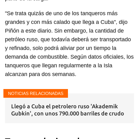
Guardar como favorito
"Se trata quizás de uno de los tanqueros más
Para poder guardar como favorito, primero has de
iniciar sesión con tu cuenta de 14ymedio.
grandes y con más calado que llega a Cuba", dijo
Piñón a este diario. Sin embargo, la cantidad de
INICIAR SESIÓN
CANCELAR
petróleo ruso, que todavía deberá ser transportado
y refinado, solo podrá aliviar por un tiempo la
demanda de combustible. Según datos oficiales, los
tanqueros que llegan regularmente a la Isla
alcanzan para dos semanas.
NOTICIAS RELACIONADAS
Llegó a Cuba el petrolero ruso 'Akademik
Gubkin', con unos 790.000 barriles de crudo