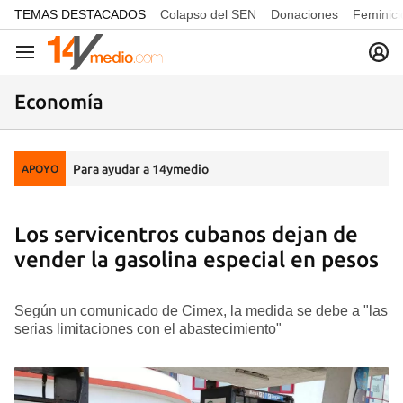
common.go-to-content
TEMAS DESTACADOS
Colapso del SEN
Donaciones
Feminici
Navegación
Economía
Para ayudar a 14ymedio
APOYO
Los servicentros cubanos dejan de
vender la gasolina especial en pesos
Según un comunicado de Cimex, la medida se debe a "las
serias limitaciones con el abastecimiento"