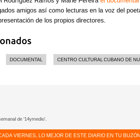
el Rodríguez Ramos y Marié Pereira
el documenta
egados amigos así como lecturas en la voz del poe
resentación de los propios directores.
ionados
dar como favorito
DOCUMENTAL
CENTRO CULTURAL CUBANO DE NU
 poder guardar como favorito, primero has de iniciar sesión con
ta de 14ymedio.
INICIAR SESIÓN
CANCELA
 semanal de ‘14ymedio’.
CADA VIERNES, LO MEJOR DE ESTE DIARIO EN TU BUZÓN