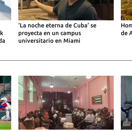
‘La noche eterna de Cuba’ se
Home
ck
proyecta en un campus
de 
da
universitario en Miami
o’,
iño