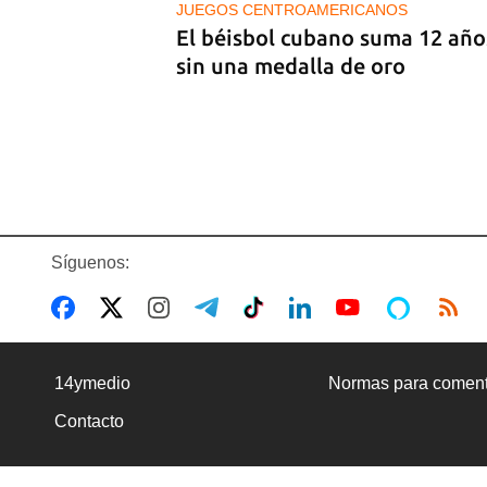
JUEGOS CENTROAMERICANOS
El béisbol cubano suma 12 año
sin una medalla de oro
Síguenos:
BANCARIZACIÓN
La ausencia de un mercado de
14ymedio
Normas para coment
divisas operativo explica la
Contacto
escasez de efectivo en moned
nacional