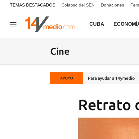
common.go-to-content
TEMAS DESTACADOS
Colapso del SEN
Donaciones
Femi
CUBA
ECONOMÍ
Navegación
Cine
Para ayudar a 14ymedio
APOYO
Retrato 