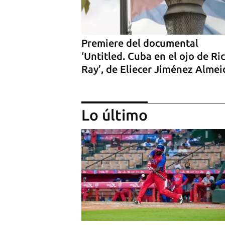
Premiere del documental
‘Untitled. Cuba en el ojo de Ri
Ray’, de Eliecer Jiménez Almei
Lo último
Estreno del documental ‘Chirin
del cineasta cubano Jorge Sol