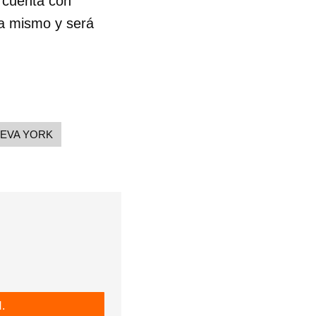
l
cuenta con
ta mismo y será
EVA YORK
 tu
R
.