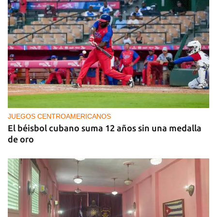
NICARAGUA
EE UU propone a la OEA convocar a los
cancilleres para "tomar medidas" contra las
decisiones de Ortega
JUEGOS CENTROAMERICANOS
El béisbol cubano suma 12 años sin una medalla
de oro