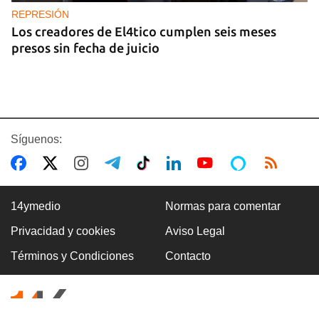
REPRESIÓN
Los creadores de El4tico cumplen seis meses
presos sin fecha de juicio
Síguenos:
14ymedio
Normas para comentar
Privacidad y cookies
Aviso Legal
BANCARIZACIÓN
Términos y Condiciones
Contacto
La ausencia de un mercado de divisas operativo
explica la escasez de efectivo en moneda
nacional