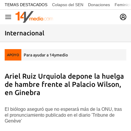
common.go-to-content
TEMAS DESTACADOS
Colapso del SEN
Donaciones
Feminici
Navegación
Internacional
Para ayudar a 14ymedio
APOYO
Ariel Ruiz Urquiola depone la huelga
de hambre frente al Palacio Wilson,
en Ginebra
El biólogo aseguró que no esperará más de la ONU, tras
el pronunciamiento publicado en el diario 'Tribune de
Genève'