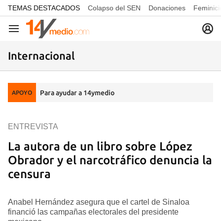
common.go-to-content
TEMAS DESTACADOS
Colapso del SEN
Donaciones
Feminici
Navegación
Internacional
Para ayudar a 14ymedio
APOYO
ENTREVISTA
La autora de un libro sobre López
Obrador y el narcotráfico denuncia la
censura
Anabel Hernández asegura que el cartel de Sinaloa
financió las campañas electorales del presidente