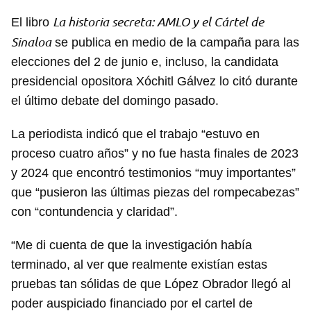
La historia secreta: AMLO y el Cártel de
El libro
Sinaloa
se publica en medio de la campaña para las
elecciones del 2 de junio e, incluso, la candidata
presidencial opositora Xóchitl Gálvez lo citó durante
el último debate del domingo pasado.
Guardar como favorito
La periodista indicó que el trabajo “estuvo en
proceso cuatro años” y no fue hasta finales de 2023
Para poder guardar como favorito, primero has de
iniciar sesión con tu cuenta de 14ymedio.
y 2024 que encontró testimonios “muy importantes”
que “pusieron las últimas piezas del rompecabezas”
INICIAR SESIÓN
CANCELAR
con “contundencia y claridad”.
“Me di cuenta de que la investigación había
terminado, al ver que realmente existían estas
pruebas tan sólidas de que López Obrador llegó al
poder auspiciado financiado por el cartel de