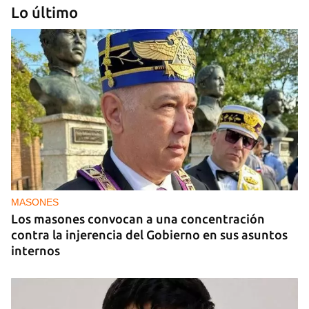
Lo último
MIAMI
La hija de un diplomático castrista expulsado de
EE UU en 2003 está bajo custodia del ICE
MASONES
Los masones convocan a una concentración
contra la injerencia del Gobierno en sus asuntos
internos