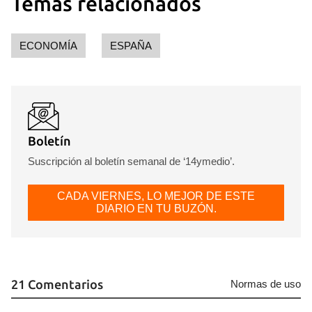
Temas relacionados
ECONOMÍA
ESPAÑA
Guardar como favorito
Boletín
Suscripción al boletín semanal de ‘14ymedio’.
Para poder guardar como favorito, primero has de
iniciar sesión con tu cuenta de 14ymedio.
CADA VIERNES, LO MEJOR DE ESTE
DIARIO EN TU BUZÓN.
INICIAR SESIÓN
CANCELAR
21 Comentarios
Normas de uso