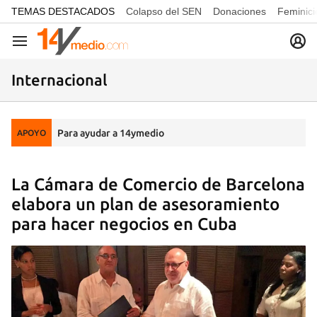
common.go-to-content
TEMAS DESTACADOS
Colapso del SEN
Donaciones
Feminici
Navegación
Internacional
Para ayudar a 14ymedio
APOYO
La Cámara de Comercio de Barcelona
elabora un plan de asesoramiento
para hacer negocios en Cuba