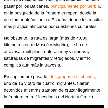
pasar por los Balcanes,
principalmente por Serbia
,
en la búsqueda de la frontera europea, desde la
que tomar algún vuelo a España, donde les resulta
más práctico afincarse por cuestiones culturales.
No obstante, la ruta es larga (más de 4.000
kilómetros entre Moscú y Madrid), se ha de
atravesar múltiples fronteras muy vigiladas y
saturadas de migrantes y refugiados, y el frío
complica aún más la travesía.
Guardar como favorito
En septiembre pasado,
dos grupos de cubanos
,
Para poder guardar como favorito, primero has de
uno de 15 y otro de cuatro migrantes, fueron
iniciar sesión con tu cuenta de 14ymedio.
detenidos mientras trataban de cruzar ilegalmente
la frontera entre Macedonia del Norte y Grecia.
INICIAR SESIÓN
CANCELAR