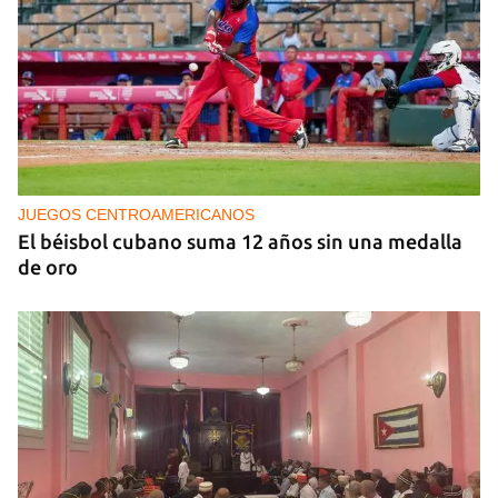
NICARAGUA
EE UU propone a la OEA convocar a los
cancilleres para "tomar medidas" contra las
decisiones de Ortega
JUEGOS CENTROAMERICANOS
El béisbol cubano suma 12 años sin una medalla
de oro