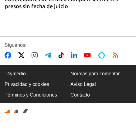
presos sin fecha de juicio
Síguenos:
14ymedio
Normas para comentar
Privacidad y cookies
Aviso Legal
BANCARIZACIÓN
Términos y Condiciones
Contacto
La ausencia de un mercado de divisas operativo
explica la escasez de efectivo en moneda
nacional