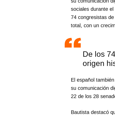
su comunicación dig
sociales durante el
74 congresistas de
total, con un creci
De los 7
origen hi
El español también 
su comunicación di
22 de los 28 senad
Guar
Para
Bautista destacó qu
cuen