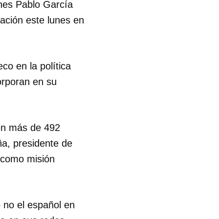
lunes Pablo García
tación este lunes en
co en la política
orporan en su
en más de 492
a, presidente de
e como misión
 o no el español en