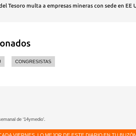
el Tesoro multa a empresas mineras con sede en EE UU
ionados
U
CONGRESISTAS
 semanal de ‘14ymedio’.
CADA VIERNES, LO MEJOR DE ESTE DIARIO EN TU BUZÓN