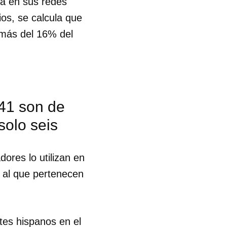
iza en sus redes
ios, se calcula que
 más del 16% del
 41 son de
solo seis
ores lo utilizan en
, al que pertenecen
 tu
tes hispanos en el