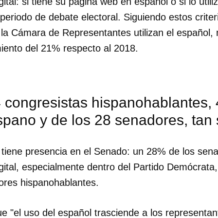
ital: si tiene su página web en español o si lo util
 periodo de debate electoral. Siguiendo estos criter
 la Cámara de Representantes utilizan el español,
miento del 21% respecto al 2018.
4 congresistas hispanohablantes,
spano y de los 28 senadores, tan 
tiene presencia en el Senado: un 28% de los senad
gital, especialmente dentro del Partido Demócrata
ores hispanohablantes.
dar como favorito
 poder guardar como favorito, primero has de iniciar sesión con
e "el uso del español trasciende a los representan
ta de 14ymedio.