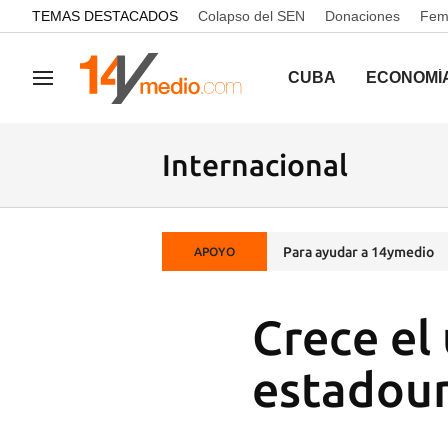
common.go-to-content
TEMAS DESTACADOS
Colapso del SEN
Donaciones
Femi
CUBA
ECONOMÍ
Navegación
Internacional
Para ayudar a 14ymedio
APOYO
Crece el 
estadou