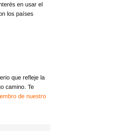
nterés en usar el
on los países
io que refleje la
go camino. Te
iembro de nuestro