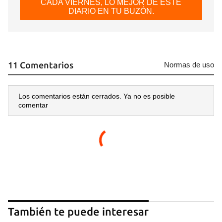
CADA VIERNES, LO MEJOR DE ESTE
DIARIO EN TU BUZÓN.
11 Comentarios
Normas de uso
Los comentarios están cerrados. Ya no es posible
comentar
Guardar como favorito
Para poder guardar como favorito, primero has de
iniciar sesión con tu cuenta de 14ymedio.
INICIAR SESIÓN
CANCELAR
También te puede interesar