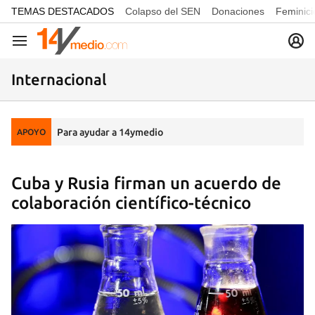
common.go-to-content
TEMAS DESTACADOS
Colapso del SEN
Donaciones
Feminici
Navegación
Internacional
Para ayudar a 14ymedio
APOYO
Cuba y Rusia firman un acuerdo de
colaboración científico-técnico