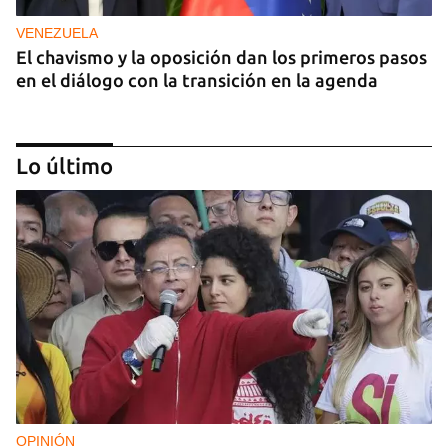
VENEZUELA
El chavismo y la oposición dan los primeros pasos
en el diálogo con la transición en la agenda
Lo último
NICARAGUA
EE UU propone a la OEA convocar a los
cancilleres para "tomar medidas" contra las
decisiones de Ortega
OPINIÓN