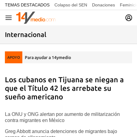
common.go-to-content
TEMAS DESTACADOS
Colapso del SEN
Donaciones
Feminici
Navegación
Internacional
Para ayudar a 14ymedio
APOYO
Los cubanos en Tijuana se niegan a
que el Título 42 les arrebate su
sueño americano
La ONU y ONG alertan por aumento de militarización
contra migrantes en México
Greg Abbott anuncia detenciones de migrantes bajo