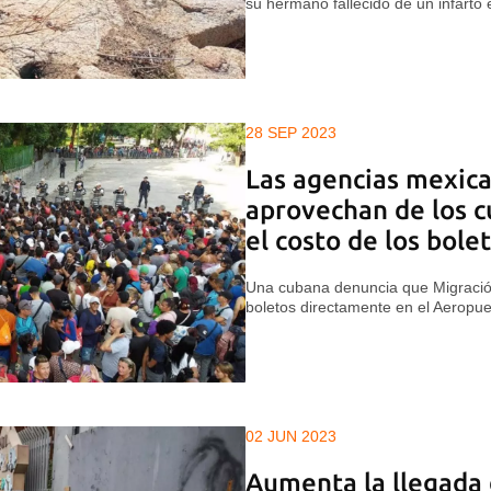
su hermano fallecido de un infarto
28 SEP 2023
Las agencias mexica
aprovechan de los c
el costo de los bole
Una cubana denuncia que Migración
boletos directamente en el Aeropue
02 JUN 2023
Aumenta la llegada 