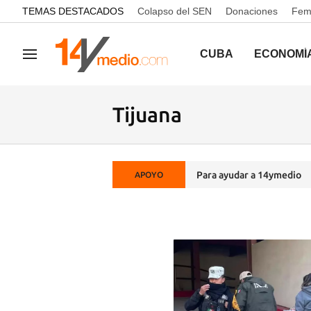
common.go-to-content
TEMAS DESTACADOS
Colapso del SEN
Donaciones
Femi
CUBA
ECONOMÍ
Navegación
Tijuana
Para ayudar a 14ymedio
APOYO