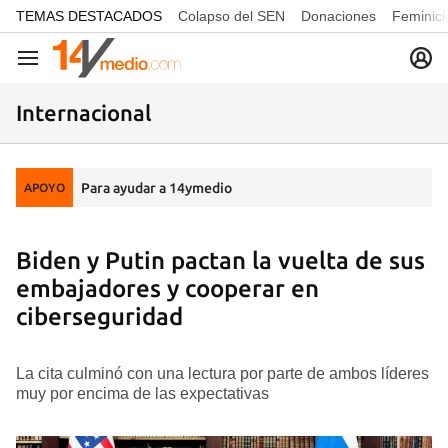
common.go-to-content
TEMAS DESTACADOS
Colapso del SEN
Donaciones
Feminici
Navegación
Internacional
Para ayudar a 14ymedio
APOYO
Biden y Putin pactan la vuelta de sus
embajadores y cooperar en
ciberseguridad
La cita culminó con una lectura por parte de ambos líderes
muy por encima de las expectativas