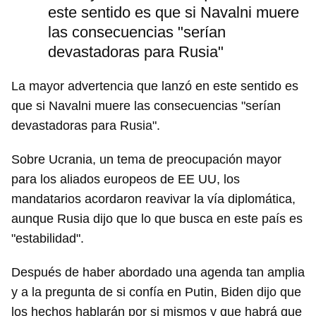
este sentido es que si Navalni muere
Para poder guardar como favorito, primero has de
iniciar sesión con tu cuenta de 14ymedio.
las consecuencias "serían
devastadoras para Rusia"
INICIAR SESIÓN
CANCELAR
La mayor advertencia que lanzó en este sentido es
que si Navalni muere las consecuencias "serían
devastadoras para Rusia".
Sobre Ucrania, un tema de preocupación mayor
para los aliados europeos de EE UU, los
mandatarios acordaron reavivar la vía diplomática,
aunque Rusia dijo que lo que busca en este país es
"estabilidad".
Después de haber abordado una agenda tan amplia
y a la pregunta de si confía en Putin, Biden dijo que
los hechos hablarán por si mismos y que habrá que