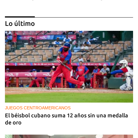
Lo último
NICARAGUA
EE UU propone a la OEA convocar a los
cancilleres para "tomar medidas" contra las
decisiones de Ortega
JUEGOS CENTROAMERICANOS
El béisbol cubano suma 12 años sin una medalla
de oro