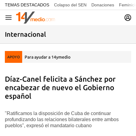
common.go-to-content
TEMAS DESTACADOS
Colapso del SEN
Donaciones
Feminici
Navegación
Internacional
Para ayudar a 14ymedio
APOYO
Díaz-Canel felicita a Sánchez por
encabezar de nuevo el Gobierno
español
"Ratificamos la disposición de Cuba de continuar
profundizando las relaciones bilaterales entre ambos
pueblos", expresó el mandatario cubano