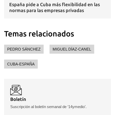
España pide a Cuba más flexibilidad en las
normas para las empresas privadas
Temas relacionados
PEDRO SÁNCHEZ
MIGUEL DÍAZ-CANEL
Guardar como favorito
CUBA-ESPAÑA
Para poder guardar como favorito, primero has de
iniciar sesión con tu cuenta de 14ymedio.
INICIAR SESIÓN
CANCELAR
Boletín
Suscripción al boletín semanal de ‘14ymedio’.