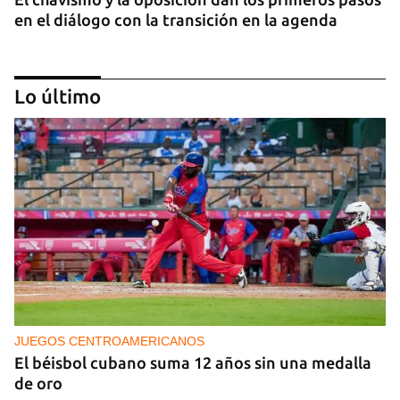
en el diálogo con la transición en la agenda
Lo último
NICARAGUA
EE UU propone a la OEA convocar a los
cancilleres para "tomar medidas" contra las
decisiones de Ortega
JUEGOS CENTROAMERICANOS
El béisbol cubano suma 12 años sin una medalla
de oro