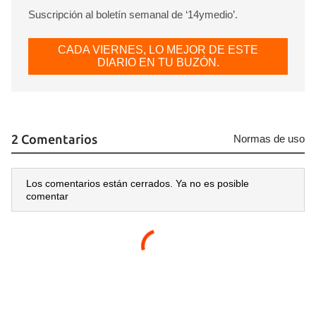
Suscripción al boletín semanal de ‘14ymedio’.
CADA VIERNES, LO MEJOR DE ESTE
DIARIO EN TU BUZÓN.
Guardar como favorito
Para poder guardar como favorito, primero has de
iniciar sesión con tu cuenta de 14ymedio.
2 Comentarios
INICIAR SESIÓN
CANCELAR
Normas de uso
Los comentarios están cerrados. Ya no es posible
comentar