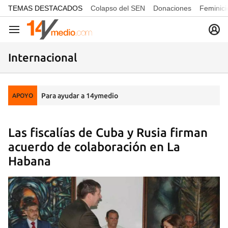
common.go-to-content
TEMAS DESTACADOS
Colapso del SEN
Donaciones
Feminici
Navegación
Internacional
Para ayudar a 14ymedio
APOYO
Las fiscalías de Cuba y Rusia firman
acuerdo de colaboración en La
Habana