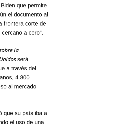
e Biden que permite
gún el documento al
a frontera corte de
e cercano a cero".
sobre la
 Unidos
será
e a través del
lanos, 4.800
eso al mercado
ó que su país iba a
ndo el uso de una