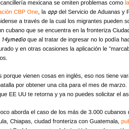
a cancillería mexicana se omiten problemas como
l
app
cación CBP One
, la
del Servicio de Aduanas y 
INICIAR SESIÓN
CANCELA
dense a través de la cual los migrantes pueden sol
un cubano que se encuentra en la fronteriza Ciudad
14ymedio
a
que al tratar de ingresar no lo podía ha
rado y en otras ocasiones la aplicación le "marcaba
os.
porque vienen cosas en inglés, eso nos tiene vara
atalla por obtener una cita para el mes de marzo.
que EE UU te retorna y ya no puedes solicitar el asi
oco aborda el caso de los más de 3.000 cubanos 
la, Chiapas, ciudad fronteriza con Guatemala,
pu