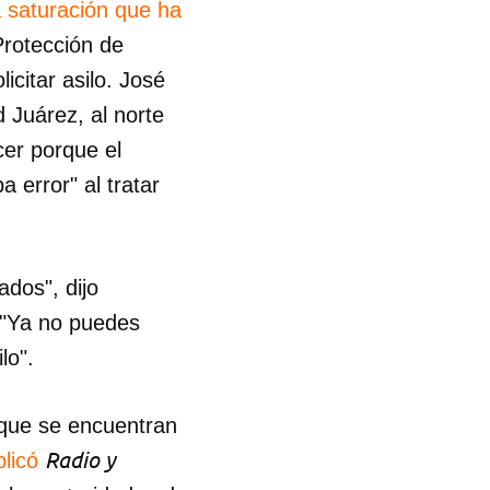
a saturación que ha
Protección de
R
icitar asilo. José
 Juárez, al norte
cer porque el
 error" al tratar
dos", dijo
 "Ya no puedes
lo".
que se encuentran
Radio y
blicó