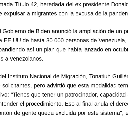
mada Título 42, heredada del ex presidente Donal
e expulsar a migrantes con la excusa de la pandem
l Gobierno de Biden anunció la ampliación de un 
 a EE UU de hasta 30.000 personas de Venezuela,
pandiendo así un plan que había lanzado en octub
s a venezolanos.
el Instituto Nacional de Migración, Tonatiuh Guill
de solicitantes, pero advirtió que esta modalidad te
vo: "Tienes que tener un patrocinador, capacidad a
tender el procedimiento. Eso al final anula el de
dar como favorito
ntón de gente queda excluida por este sistema", e
 poder guardar como favorito, primero has de iniciar sesión con
ta de 14ymedio.