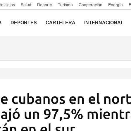
nicidios
Salud
Deporte
Turismo
Cooperación
Energía
A
DEPORTES
CARTELERA
INTERNACIONAL
de cubanos en el nor
ajó un 97,5% mientr
án en el sur