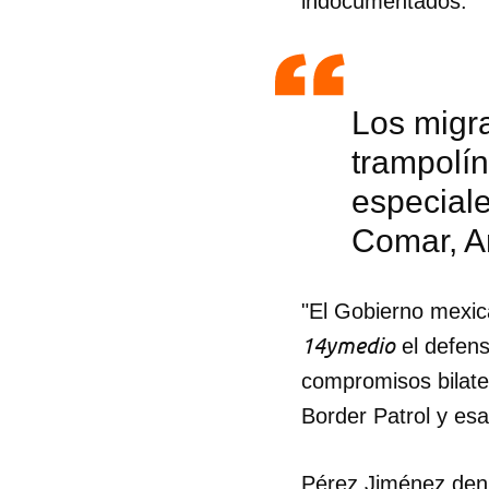
indocumentados.
Los migr
trampolín
especiale
Comar, A
"El Gobierno mexic
14ymedio
el defens
compromisos bilate
Border Patrol y esa
Pérez Jiménez denu