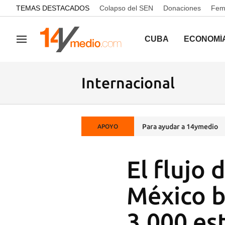
common.go-to-content
TEMAS DESTACADOS
Colapso del SEN
Donaciones
Femi
CUBA
ECONOMÍ
Navegación
Internacional
Para ayudar a 14ymedio
APOYO
El flujo 
México b
3.000 est