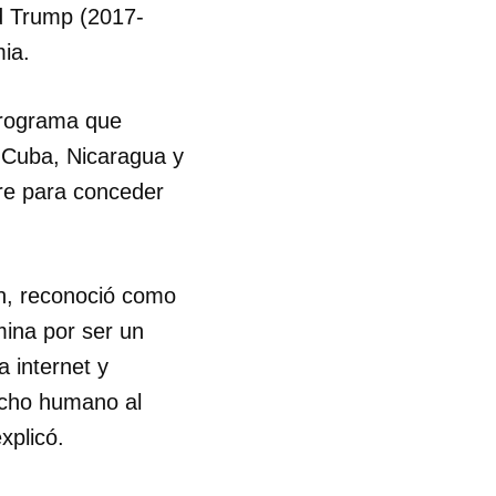
d Trump (2017-
ia.
programa que
 Cuba, Nicaragua y
re para conceder
én, reconoció como
rmina por ser un
 internet y
recho humano al
xplicó.
 tu