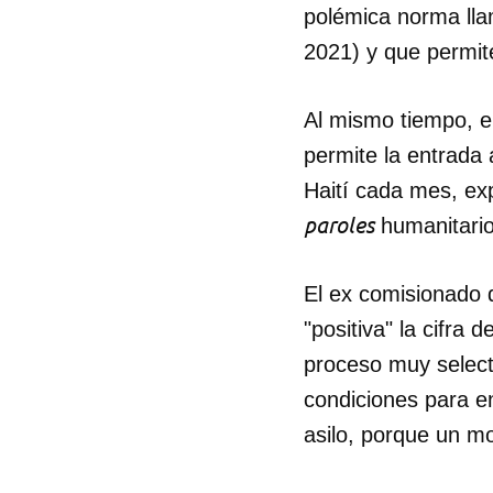
polémica norma lla
2021) y que permit
Al mismo tiempo, e
permite la entrada
Haití cada mes, ex
paroles
humanitario
El ex comisionado d
"positiva" la cifra 
proceso muy selecti
condiciones para en
Guar
asilo, porque un mo
Para
cuen