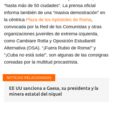
iniciar sesión con tu cuenta de 14ymedio.
“hasta más de 50 ciudades”. La prensa oficial
informa también de una “masiva demostración” en
INICIAR SESIÓN
CANCELAR
la céntrica
Plaza de los Apóstoles de Roma
,
convocada por la Red de los Comunistas y otras
organizaciones juveniles de extrema izquierda,
como Cambiare Rotta y Oposición Estudiantil
Alternativa (OSA). “¡Fuera Rubio de Roma!” y
“¡Cuba no está sola!”, son algunas de las consignas
coreadas por la multitud procastrista.
NOTICIAS RELACIONADAS
EE UU sanciona a Gaesa, su presidenta y la
minera estatal del níquel