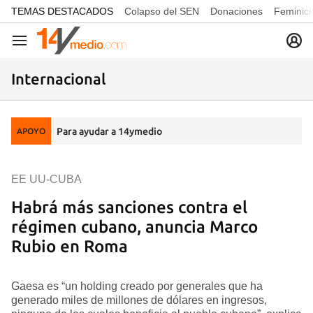
common.go-to-content
TEMAS DESTACADOS
Colapso del SEN
Donaciones
Feminici
Navegación
Internacional
Para ayudar a 14ymedio
APOYO
EE UU-CUBA
Habrá más sanciones contra el
régimen cubano, anuncia Marco
Rubio en Roma
Gaesa es “un holding creado por generales que ha
generado miles de millones de dólares en ingresos,