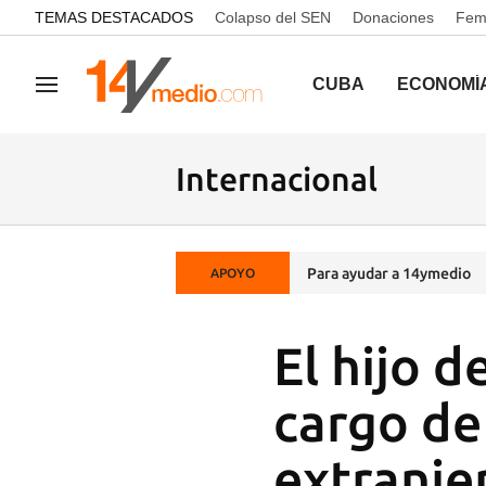
common.go-to-content
TEMAS DESTACADOS
Colapso del SEN
Donaciones
Femi
CUBA
ECONOMÍ
Navegación
Internacional
Para ayudar a 14ymedio
APOYO
El hijo d
cargo de
extranje