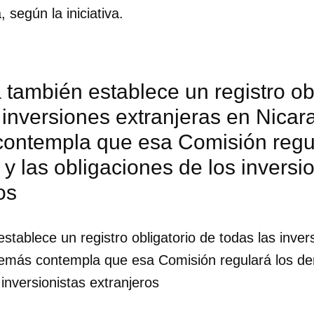
, según la iniciativa.
también establece un registro obl
 inversiones extranjeras en Nicar
ontempla que esa Comisión regul
y las obligaciones de los inversio
os
tablece un registro obligatorio de todas las inver
emás contempla que esa Comisión regulará los de
dar como favorito
 inversionistas extranjeros
 poder guardar como favorito, primero has de iniciar sesión con
ta de 14ymedio.