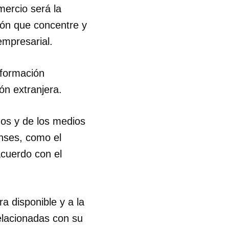
mercio será la
ión que concentre y
R
empresarial.
nformación
ón extranjera.
hos y de los medios
enses, como el
acuerdo con el
a disponible y a la
relacionadas con su