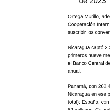
de 2023
Ortega Murillo, ad
Cooperación Intern
suscribir los conve
Nicaragua captó 2.2
primeros nueve me
el Banco Central d
anual.
Panamá, con 262,4 m
Nicaragua en ese p
total); España, con
62 millones; Colomb