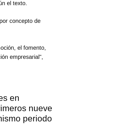
ún el texto.
 por concepto de
oción, el fomento,
ción empresarial",
es en
primeros nueve
mismo periodo