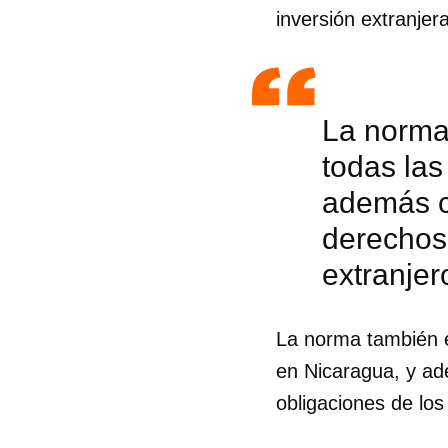
inversión extranjera
La norma 
todas las
además c
derechos 
extranjer
La norma también es
en Nicaragua, y ad
Guar
obligaciones de los
Para
cuen