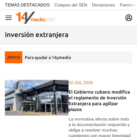
common.go-to-content
TEMAS DESTACADOS
Colapso del SEN
Donaciones
Feminici
Navegación
inversión extranjera
Para ayudar a 14ymedio
APOYO
10 JUL 2026
El Gobierno cubano modifica
el reglamento de Inversión
Extranjera para agilizar
plazos
La normativa afecta sobre todo
a la documentación requerida y
obliga a resolver muchas
cuestiones con mayor brevedad