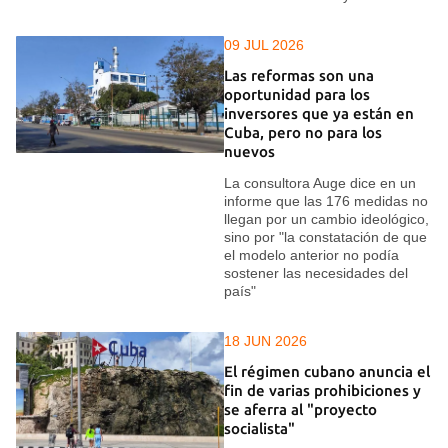
09 JUL 2026
Las reformas son una
oportunidad para los
inversores que ya están en
Cuba, pero no para los
nuevos
La consultora Auge dice en un
informe que las 176 medidas no
llegan por un cambio ideológico,
sino por "la constatación de que
el modelo anterior no podía
sostener las necesidades del
país"
18 JUN 2026
El régimen cubano anuncia el
fin de varias prohibiciones y
se aferra al "proyecto
socialista"