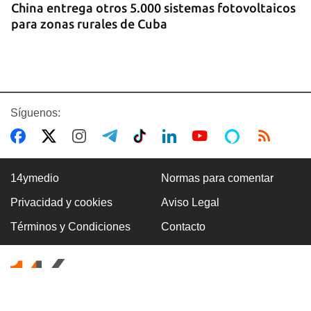
China entrega otros 5.000 sistemas fotovoltaicos
para zonas rurales de Cuba
Síguenos:
14ymedio
Normas para comentar
Privacidad y cookies
Aviso Legal
BOXEO
Términos y Condiciones
Contacto
El boxeo masculino cubano se quedó sin títulos
en Santo Domingo