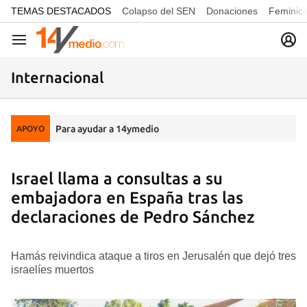
common.go-to-content
TEMAS DESTACADOS
Colapso del SEN
Donaciones
Feminici
Navegación
Internacional
Para ayudar a 14ymedio
APOYO
Israel llama a consultas a su
embajadora en España tras las
declaraciones de Pedro Sánchez
Hamás reivindica ataque a tiros en Jerusalén que dejó tres
israelíes muertos