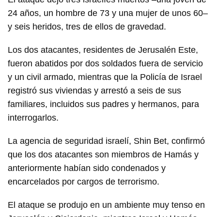
24 años, un hombre de 73 y una mujer de unos 60–
y seis heridos, tres de ellos de gravedad.
Los dos atacantes, residentes de Jerusalén Este,
Guardar como favorito
fueron abatidos por dos soldados fuera de servicio
y un civil armado, mientras que la Policía de Israel
Para poder guardar como favorito, primero has de
iniciar sesión con tu cuenta de 14ymedio.
registró sus viviendas y arrestó a seis de sus
familiares, incluidos sus padres y hermanos, para
INICIAR SESIÓN
CANCELAR
interrogarlos.
La agencia de seguridad israelí, Shin Bet, confirmó
que los dos atacantes son miembros de Hamás y
anteriormente habían sido condenados y
encarcelados por cargos de terrorismo.
El ataque se produjo en un ambiente muy tenso en