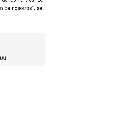
n de nosotros", se
 tu
R
 UU