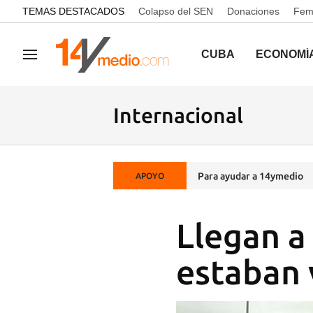
common.go-to-content
TEMAS DESTACADOS
Colapso del SEN
Donaciones
Femi
CUBA
ECONOMÍ
Navegación
Internacional
Para ayudar a 14ymedio
APOYO
Llegan a
estaban 