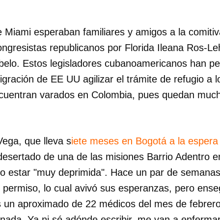
e Miami esperaban familiares y amigos a la comitiv
ngresistas republicanos por Florida Ileana Ros-Le
rbelo. Estos legisladores cubanoamericanos han pe
gración de EE UU agilizar el trámite de refugio a 
cuentran varados en Colombia, pues quedan much
ega, que lleva s
iete meses en Bogotá a la espera
esertado de una de las misiones Barrio Adentro e
io estar "muy deprimida". Hace un par de semana
u permiso, lo cual avivó sus esperanzas, pero ense
 un aproximado de 22 médicos del mes de febrero
nada. Ya ni sé adónde escribir, me van a enfermar