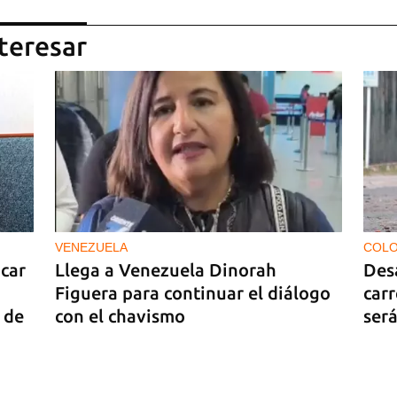
teresar
VENEZUELA
COLO
car
Llega a Venezuela Dinorah
Des
Figuera para continuar el diálogo
carr
 de
con el chavismo
será