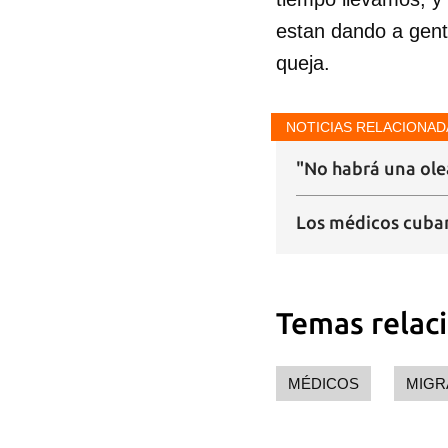
estan dando a gent
queja.
Guar
NOTICIAS RELACIONAD
Para
cuen
"No habrá una ol
Los médicos cuban
Temas relac
MÉDICOS
MIGR