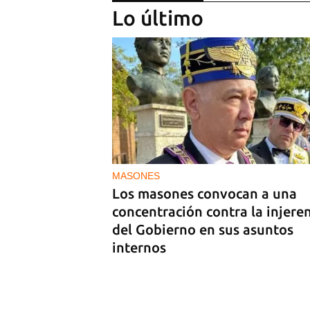
Lo último
MIAMI
La hija de un diplomático castr
expulsado de EE UU en 2003 e
bajo custodia del ICE
MASONES
Los masones convocan a una
concentración contra la injere
del Gobierno en sus asuntos
internos