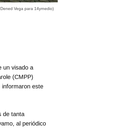
 (Dened Vega para 14ymedio)
e un visado a
arole (CMPP)
n informaron este
 de tanta
yamo, al periódico