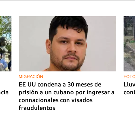
ista
stá
MIGRACIÓN
FOTO
EE UU condena a 30 meses de
Lluv
ncia
prisión a un cubano por ingresar a
cont
connacionales con visados
fraudulentos