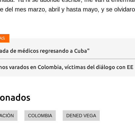
e del mes marzo, abril y hasta mayo, y se olvidaro
dar como favorito
AS
 poder guardar como favorito, primero has de iniciar sesión con
ta de 14ymedio.
eada de médicos regresando a Cuba"
INICIAR SESIÓN
CANCELA
os varados en Colombia, víctimas del diálogo con EE
ionados
ACIÓN
COLOMBIA
DENED VEGA