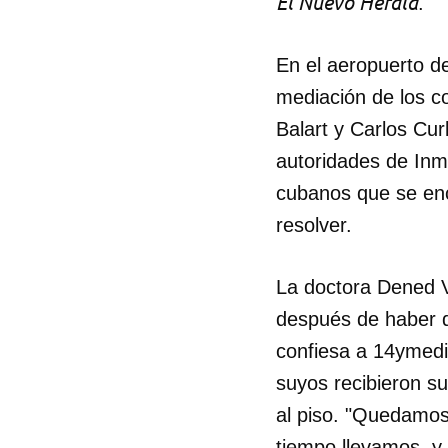
El Nuevo Herald
.
En el aeropuerto d
mediación de los co
Balart y Carlos Cu
autoridades de Inmi
cubanos que se en
resolver.
La doctora Dened V
después de haber d
confiesa a 14ymed
suyos recibieron s
al piso. "Quedamos
tiempo llevamos, y 