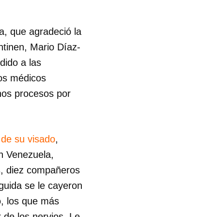
a, que agradeció la
htinen, Mario Díaz-
dido a las
los médicos
os procesos por
 de su visado
,
n Venezuela,
s, diez compañeros
guida se le cayeron
, los que más
 de los nervios. Le