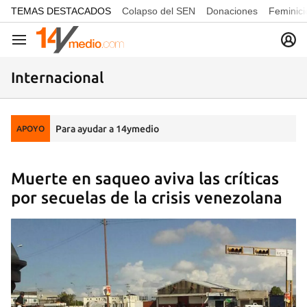
common.go-to-content
TEMAS DESTACADOS
Colapso del SEN
Donaciones
Feminici
Navegación
Internacional
Para ayudar a 14ymedio
APOYO
Muerte en saqueo aviva las críticas
por secuelas de la crisis venezolana