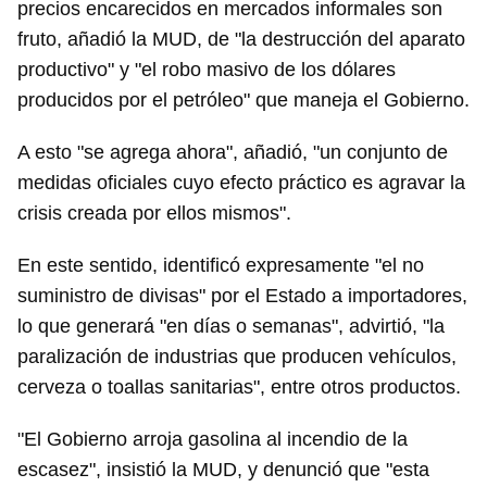
precios encarecidos en mercados informales son
fruto, añadió la MUD, de "la destrucción del aparato
productivo" y "el robo masivo de los dólares
producidos por el petróleo" que maneja el Gobierno.
A esto "se agrega ahora", añadió, "un conjunto de
Guardar como favorito
medidas oficiales cuyo efecto práctico es agravar la
Para poder guardar como favorito, primero has de
crisis creada por ellos mismos".
iniciar sesión con tu cuenta de 14ymedio.
En este sentido, identificó expresamente "el no
INICIAR SESIÓN
CANCELAR
suministro de divisas" por el Estado a importadores,
lo que generará "en días o semanas", advirtió, "la
paralización de industrias que producen vehículos,
cerveza o toallas sanitarias", entre otros productos.
"El Gobierno arroja gasolina al incendio de la
escasez", insistió la MUD, y denunció que "esta