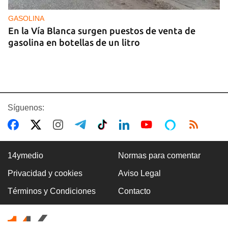
GASOLINA
En la Vía Blanca surgen puestos de venta de
gasolina en botellas de un litro
Síguenos:
14ymedio
Normas para comentar
Privacidad y cookies
Aviso Legal
Premio Literario Lourdes Gil 2026 en Poesía
Términos y Condiciones
Contacto