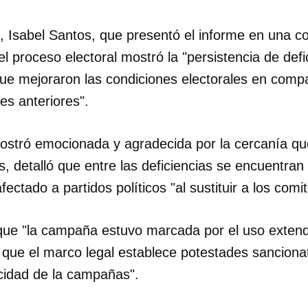
n, Isabel Santos, que presentó el informe en una c
el proceso electoral mostró la "persistencia de defi
que mejoraron las condiciones electorales en compa
es anteriores".
ostró emocionada y agradecida por la cercanía que
, detalló que entre las deficiencias se encuentran 
fectado a partidos políticos "al sustituir a los comi
 que "la campaña estuvo marcada por el uso extend
 que el marco legal establece potestades sanciona
dar como favorito
icidad de la campañas".
 poder guardar como favorito, primero has de iniciar sesión con
ta de 14ymedio.