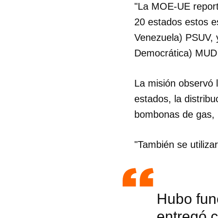
"La MOE-UE reportó
20 estados estos es
Venezuela) PSUV, y
Democrática) MUD y
La misión observó 
estados, la distrib
bombonas de gas, p
"También se utiliz
Hubo fun
entregó c