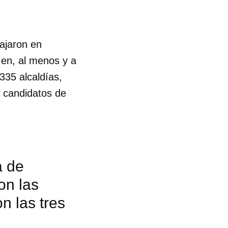
ajaron en
 en, al menos y a
335 alcaldías,
de candidatos de
a de
on las
n las tres