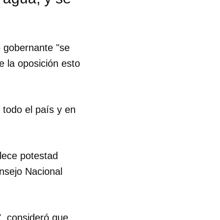
o gobernante "se
e la oposición esto
todo el país y en
blece potestad
onsejo Nacional
", consideró que