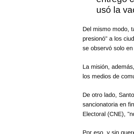
usó la v
Del mismo modo, ta
presionó" a los ciu
se observó solo en 
La misión, además,
los medios de comu
De otro lado, Santo
sancionatoria en fi
Electoral (CNE), "n
Por eso, y sin quer