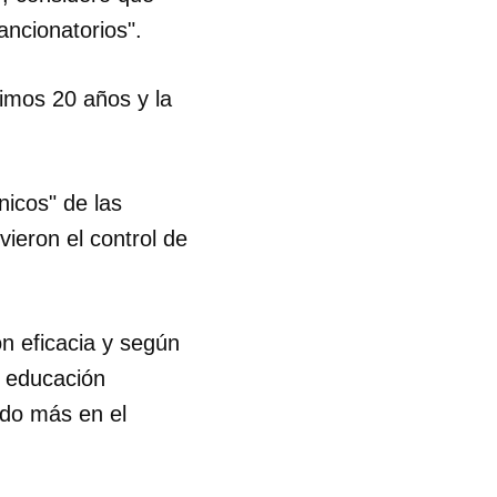
ncionatorios".
timos 20 años y la
icos" de las
vieron el control de
on eficacia y según
e educación
ado más en el