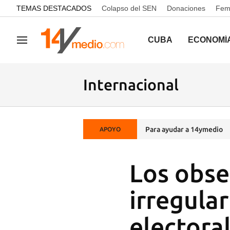
common.go-to-content
TEMAS DESTACADOS
Colapso del SEN
Donaciones
Femi
CUBA
ECONOMÍ
Navegación
Internacional
Para ayudar a 14ymedio
APOYO
Los obse
irregula
electora