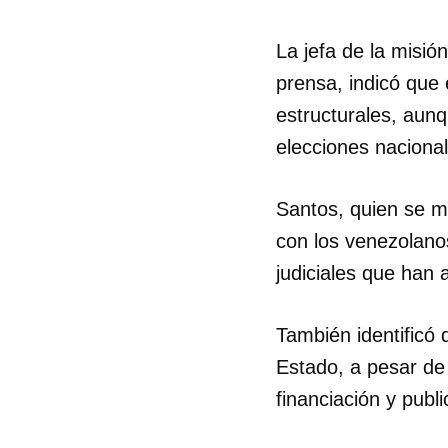
La jefa de la misió
prensa, indicó que 
estructurales, aun
elecciones nacional
Santos, quien se m
con los venezolanos
judiciales que han a
También identificó
Estado, a pesar de
Guar
financiación y publ
Para
cuen