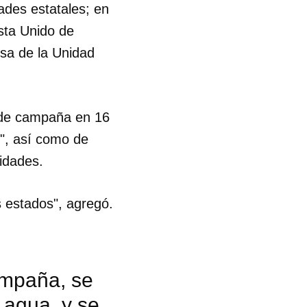
ades estatales; en
ista Unido de
R
sa de la Unidad
s de campaña en 16
o", así como de
idades.
s estados", agregó.
ampaña, se
 agua, y se