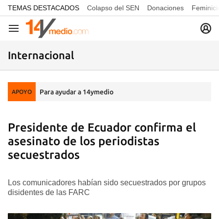
common.go-to-content
TEMAS DESTACADOS
Colapso del SEN
Donaciones
Feminici
Navegación
Internacional
Para ayudar a 14ymedio
APOYO
Presidente de Ecuador confirma el
asesinato de los periodistas
secuestrados
Los comunicadores habían sido secuestrados por grupos
disidentes de las FARC