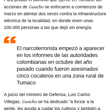
Guardar como favorito
Guacho
acciones de
se enfocaron a comienzos de
marzo en atentar dos veces contra la infraestructura
Para poder guardar como favorito, primero has de
iniciar sesión con tu cuenta de 14ymedio.
eléctrica de la localidad, en donde viven unas
200.000 personas a las que dejó sin energía.
INICIAR SESIÓN
CANCELAR
El narcoterrorista empezó a aparecer
en los informes de las autoridades
colombianas en octubre del año
pasado cuando fueron asesinados
cinco cocaleros en una zona rural de
Tumaco
A juicio del ministro de Defensa, Luis Carlos
Guacho
Villegas,
se ha dedicado "a forzar a la
gente, les ayuda a cuidar los cultivos y también a