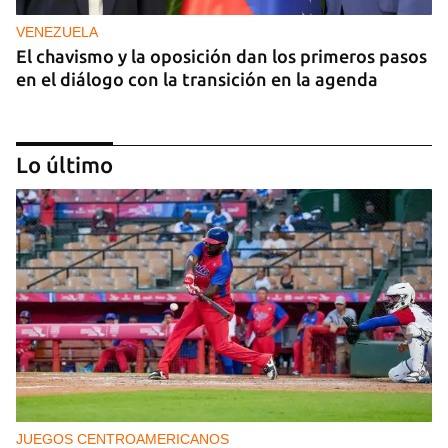
VENEZUELA
El chavismo y la oposición dan los primeros pasos
en el diálogo con la transición en la agenda
Lo último
NICARAGUA
EE UU propone a la OEA convocar a los
cancilleres para "tomar medidas" contra las
decisiones de Ortega
JUEGOS CENTROAMERICANOS