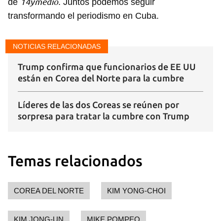
14ymedio
de
. Juntos podemos seguir
transformando el periodismo en Cuba.
NOTICIAS RELACIONADAS
Trump confirma que funcionarios de EE UU
están en Corea del Norte para la cumbre
Líderes de las dos Coreas se reúnen por
sorpresa para tratar la cumbre con Trump
Temas relacionados
Guardar como favorito
Para poder guardar como favorito, primero has de
COREA DEL NORTE
KIM YONG-CHOI
iniciar sesión con tu cuenta de 14ymedio.
INICIAR SESIÓN
CANCELAR
KIM JONG-UN
MIKE POMPEO