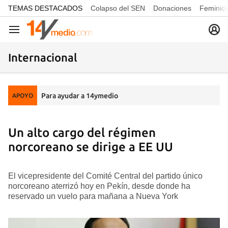
common.go-to-content
TEMAS DESTACADOS
Colapso del SEN
Donaciones
Feminici
Navegación
Internacional
Para ayudar a 14ymedio
APOYO
Un alto cargo del régimen
norcoreano se dirige a EE UU
El vicepresidente del Comité Central del partido único
norcoreano aterrizó hoy en Pekín, desde donde ha
reservado un vuelo para mañana a Nueva York