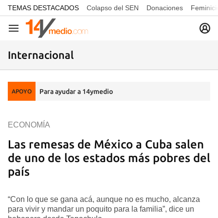
common.go-to-content
TEMAS DESTACADOS
Colapso del SEN
Donaciones
Feminici
Navegación
Internacional
Para ayudar a 14ymedio
APOYO
ECONOMÍA
Las remesas de México a Cuba salen
de uno de los estados más pobres del
país
“Con lo que se gana acá, aunque no es mucho, alcanza
para vivir y mandar un poquito para la familia”, dice un