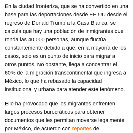
Guardar como favorito
En la ciudad fronteriza, que se ha convertido en una
Para poder guardar como favorito, primero has de
base para las deportaciones desde EE UU desde el
iniciar sesión con tu cuenta de 14ymedio.
regreso de Donald Trump a la Casa Blanca, se
calcula que hay una población de inmigrantes que
INICIAR SESIÓN
CANCELAR
ronda las 40.000 personas, aunque fluctúa
constantemente debido a que, en la mayoría de los
casos, solo es un punto de inicio para migrar a
otros puntos. No obstante, llega a concentrar el
60% de la migración transcontinental que ingresa a
México, lo que ha rebasado la capacidad
institucional y urbana para atender este fenómeno.
Ello ha provocado que los migrantes enfrenten
largos procesos burocráticos para obtener
documentos que les permitan moverse legalmente
por México, de acuerdo con
reportes
de