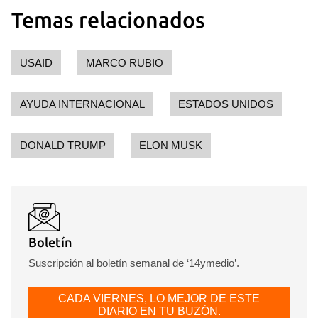
Temas relacionados
USAID
MARCO RUBIO
AYUDA INTERNACIONAL
ESTADOS UNIDOS
DONALD TRUMP
ELON MUSK
Guardar como favorito
Para poder guardar como favorito, primero has de
iniciar sesión con tu cuenta de 14ymedio.
INICIAR SESIÓN
CANCELAR
Boletín
Suscripción al boletín semanal de ‘14ymedio’.
CADA VIERNES, LO MEJOR DE ESTE
DIARIO EN TU BUZÓN.