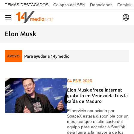
common.go-to-content
TEMAS DESTACADOS
Colapso del SEN
Donaciones
Feminici
Navegación
Elon Musk
Para ayudar a 14ymedio
APOYO
04 ENE 2026
Elon Musk ofrece internet
gratuito en Venezuela tras la
caída de Maduro
El servicio anunciado por
SpaceX estará disponible por un
mes, aunque el alto costo del
equipo para acceder a Starlink
deja fuera a la mayoría de los