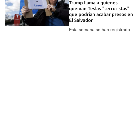
Trump llama a quienes
queman Teslas "terroristas"
que podrían acabar presos en
El Salvador
Esta semana se han registrado
asaltos de este tipo en
concesionarios de Las Vegas
(Nevada) y Kansas City (Misuri)
20 MAR 2025
Al menos 80 vehículos de
Tesla, vandalizados en un
concesionario de la marca en
Canadá
Hamilton, centro de la actividad
siderúrgica del país, es una de
las localidades más castigadas
por los aranceles de Trump