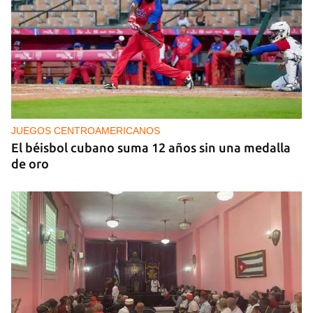
NICARAGUA
EE UU propone a la OEA convocar a los
cancilleres para "tomar medidas" contra las
decisiones de Ortega
JUEGOS CENTROAMERICANOS
El béisbol cubano suma 12 años sin una medalla
de oro