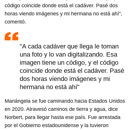
código coincide donde está el cadáver. Pasé dos
horas viendo imágenes y mi hermana no está ahí",
comentó.
"A cada cadáver que llega le toman
una foto y lo van digitalizando. Esa
imagen tiene un código, y el código
coincide donde está el cadáver. Pasé
dos horas viendo imágenes y mi
hermana no está ahí"
Guardar como favorito
Mariángela se fue caminando hacia Estados Unidos
en 2020. Atravesó caminos de tierra y agua, dice
Para poder guardar como favorito, primero has de
iniciar sesión con tu cuenta de 14ymedio.
Norbert, para llegar hasta ese país. Fue arrestada
por el Gobierno estadounidense y la tuvieron