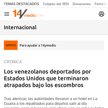
common.go-to-content
TEMAS DESTACADOS
Colapso del SEN
Donaciones
Feminici
Navegación
Internacional
Para ayudar a 14ymedio
APOYO
CRÓNICA
Los venezolanos deportados por
Estados Unidos que terminaron
atrapados bajo los escombros
Tras aterrizar, las autoridades llevaron a un hotel en La
Guaira a los repatriados para dejarlos salir al día