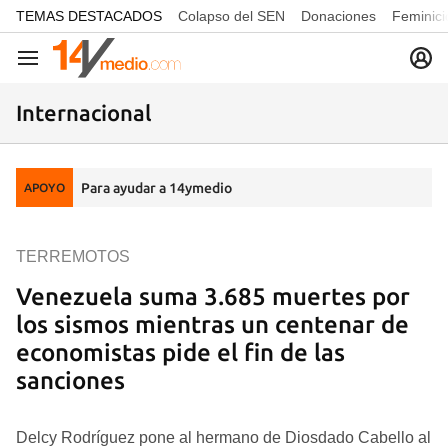
common.go-to-content
TEMAS DESTACADOS
Colapso del SEN
Donaciones
Feminici
Navegación
Internacional
Para ayudar a 14ymedio
APOYO
TERREMOTOS
Venezuela suma 3.685 muertes por
los sismos mientras un centenar de
economistas pide el fin de las
sanciones
Delcy Rodríguez pone al hermano de Diosdado Cabello al