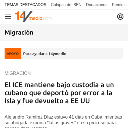
common.go-to-content
TEMAS DESTACADOS
Colapso del SEN
Donaciones
Feminici
Navegación
Migración
Para ayudar a 14ymedio
APOYO
MIGRACIÓN
El ICE mantiene bajo custodia a un
cubano que deportó por error a la
Isla y fue devuelto a EE UU
Alejandro Ramírez Díaz estuvo 41 días en Cuba, mientras
su abogada exponía “fallas graves” en su proceso para