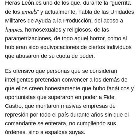
Heras León es uno de los que, durante la "guerrita
Guardar como favorito
emails
de los
" y actualmente, habla de las Unidades
Para poder guardar como favorito, primero has de
Militares de Ayuda a la Producción, del acoso a
iniciar sesión con tu cuenta de 14ymedio.
hippies
, homosexuales y religiosos, de las
INICIAR SESIÓN
CANCELAR
parametrizaciones, de todo aquel horror, como si
hubieran sido equivocaciones de ciertos individuos
que abusaron de su cuota de poder.
Es ofensivo que personas que se consideran
inteligentes pretendan convencer a los demás de
que ellos creen honestamente que hubo fanáticos y
oportunistas que superaron en poder a Fidel
Castro, que montaron masivas empresas de
represión por todo el país durante años sin que el
comandante se enterara, no cumpliendo sus
órdenes, sino a espaldas suyas.