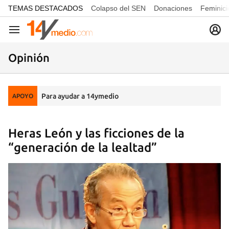
common.go-to-content
TEMAS DESTACADOS
Colapso del SEN
Donaciones
Feminici
Navegación
Opinión
Para ayudar a 14ymedio
APOYO
Heras León y las ficciones de la
“generación de la lealtad”