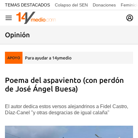
common.go-to-content
TEMAS DESTACADOS
Colapso del SEN
Donaciones
Feminici
Navegación
Opinión
Para ayudar a 14ymedio
APOYO
Poema del aspaviento (con perdón
de José Ángel Buesa)
El autor dedica estos versos alejandrinos a Fidel Castro,
Díaz-Canel "y otras desgracias de igual calaña"