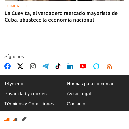
COMERCIO
La Cuevita, el verdadero mercado mayorista de
Cuba, abastece la economía nacional
Síguenos:
14ymedio
Normas para comentar
Privacidad y cookies
Aviso Legal
EE UU duplica sus ventas de combustible al
Términos y Condiciones
Contacto
sector privado cubano