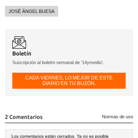
JOSÉ ÁNGEL BUESA
Guardar como favorito
Boletín
Para poder guardar como favorito, primero has de
iniciar sesión con tu cuenta de 14ymedio.
Suscripción al boletín semanal de ‘14ymedio’.
INICIAR SESIÓN
CANCELAR
CADA VIERNES, LO MEJOR DE ESTE
DIARIO EN TU BUZÓN.
2 Comentarios
Normas de uso
Los comentarios están cerrados. Ya no es posible