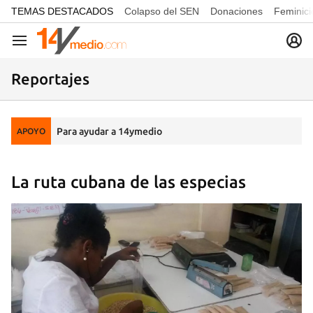
common.go-to-content
TEMAS DESTACADOS
Colapso del SEN
Donaciones
Feminici
Navegación
Reportajes
Para ayudar a 14ymedio
APOYO
La ruta cubana de las especias