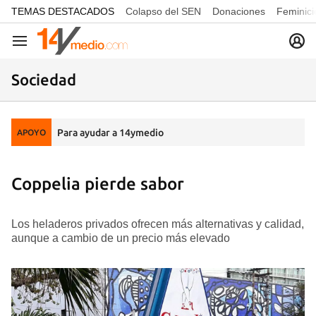
common.go-to-content
TEMAS DESTACADOS
Colapso del SEN
Donaciones
Feminici
Navegación
Sociedad
Para ayudar a 14ymedio
APOYO
Coppelia pierde sabor
Los heladeros privados ofrecen más alternativas y calidad,
aunque a cambio de un precio más elevado