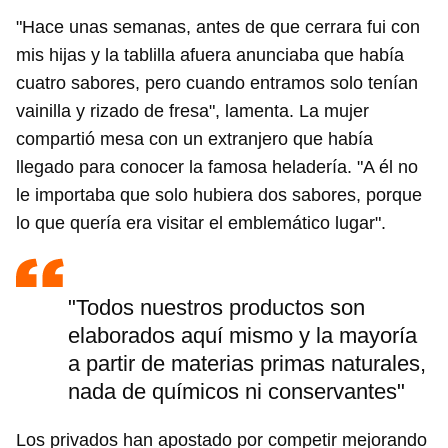
"Hace unas semanas, antes de que cerrara fui con
mis hijas y la tablilla afuera anunciaba que había
cuatro sabores, pero cuando entramos solo tenían
vainilla y rizado de fresa", lamenta. La mujer
compartió mesa con un extranjero que había
llegado para conocer la famosa heladería. "A él no
le importaba que solo hubiera dos sabores, porque
Guardar como favorito
lo que quería era visitar el emblemático lugar".
Para poder guardar como favorito, primero has de
iniciar sesión con tu cuenta de 14ymedio.
"Todos nuestros productos son
INICIAR SESIÓN
CANCELAR
elaborados aquí mismo y la mayoría
a partir de materias primas naturales,
nada de químicos ni conservantes"
Los privados han apostado por competir mejorando