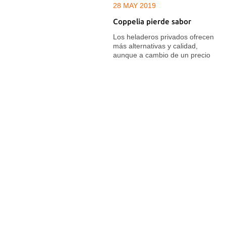
28 MAY 2019
Coppelia pierde sabor
Los heladeros privados ofrecen
más alternativas y calidad,
aunque a cambio de un precio
más elevado
14 ABR 2019
Cuba prepara normas para
impulsar firmas estatales y
flexibilizar a los privados
Las entidades que operan en la
Zona Especial de Desarrollo de
Mariel podrán retener parte de
las divisas ingresadas por sus
exportaciones para así asegurar
sus inversiones y futuras
producciones