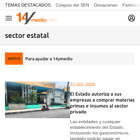
common.go-to-content
TEMAS DESTACADOS
Colapso del SEN
Donaciones
Feminici
Navegación
sector estatal
Para ayudar a 14ymedio
APOYO
21 JUL 2026
El Estado autoriza a sus
empresas a comprar materias
primas e insumos al sector
privado
Las entidades y cualquier
establecimiento del Estado,
incluyendo los gastronómicos,
también podrán pagar en