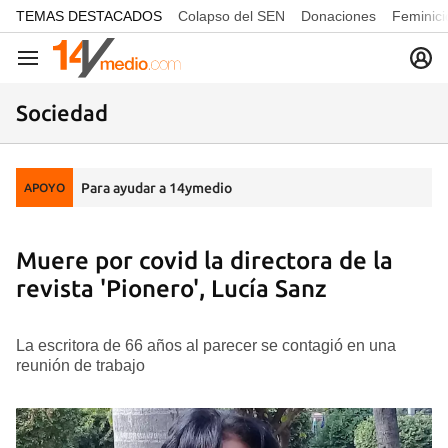
common.go-to-content
TEMAS DESTACADOS
Colapso del SEN
Donaciones
Feminici
Navegación
Sociedad
Para ayudar a 14ymedio
APOYO
Muere por covid la directora de la
revista 'Pionero', Lucía Sanz
La escritora de 66 años al parecer se contagió en una
reunión de trabajo