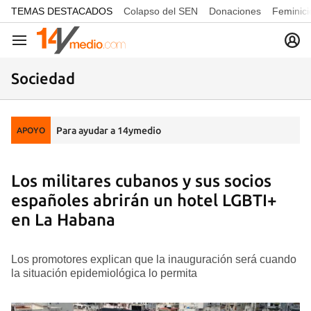
common.go-to-content
TEMAS DESTACADOS
Colapso del SEN
Donaciones
Feminici
Navegación
Sociedad
Para ayudar a 14ymedio
APOYO
Los militares cubanos y sus socios
españoles abrirán un hotel LGBTI+
en La Habana
Los promotores explican que la inauguración será cuando
la situación epidemiológica lo permita