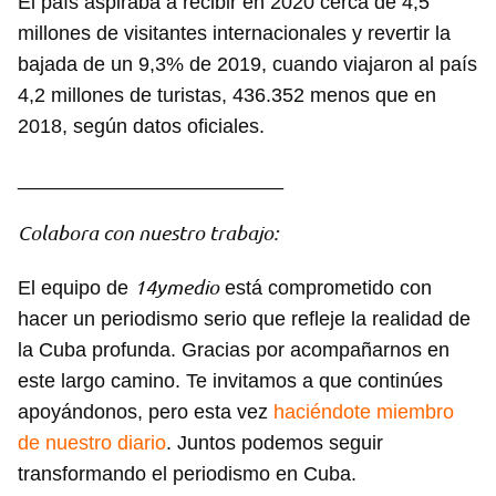
El país aspiraba a recibir en 2020 cerca de 4,5
millones de visitantes internacionales y revertir la
Para poder guardar como favorito, primero has de
iniciar sesión con tu cuenta de 14ymedio.
bajada de un 9,3% de 2019, cuando viajaron al país
4,2 millones de turistas, 436.352 menos que en
INICIAR SESIÓN
CANCELAR
2018, según datos oficiales.
________________________
Colabora con nuestro trabajo:
14ymedio
El equipo de
está comprometido con
hacer un periodismo serio que refleje la realidad de
la Cuba profunda. Gracias por acompañarnos en
este largo camino. Te invitamos a que continúes
apoyándonos, pero esta vez
haciéndote miembro
de nuestro diario
. Juntos podemos seguir
transformando el periodismo en Cuba.