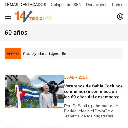
common.go-to-content
TEMAS DESTACADOS
Colapso del SEN
Donaciones
Feminici
Navegación
60 años
Para ayudar a 14ymedio
APOYO
18 ABR 2021
Veteranos de Bahía Cochinos
conmemoran con emoción
los 60 años del desembarco
Ron DeSantis, gobernador de
Florida, elogió el "valor" y el
"espíritu" de los brigadistas