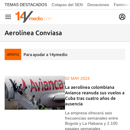
common.go-to-content
TEMAS DESTACADOS
Colapso del SEN
Donaciones
Feminici
Navegación
Aerolínea Conviasa
Para ayudar a 14ymedio
APOYO
02 MAY 2024
La aerolínea colombiana
Avianca reanuda sus vuelos a
Cuba tras cuatro años de
ausencia
La empresa ofrecerá seis
frecuencias semanales entre
Bogotá y La Habana y 2.100
pasajes semanales