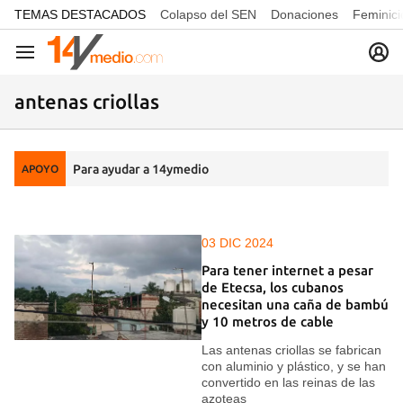
common.go-to-content
TEMAS DESTACADOS
Colapso del SEN
Donaciones
Feminici
Navegación
antenas criollas
Para ayudar a 14ymedio
APOYO
03 DIC 2024
Para tener internet a pesar
de Etecsa, los cubanos
necesitan una caña de bambú
y 10 metros de cable
Las antenas criollas se fabrican
con aluminio y plástico, y se han
convertido en las reinas de las
azoteas