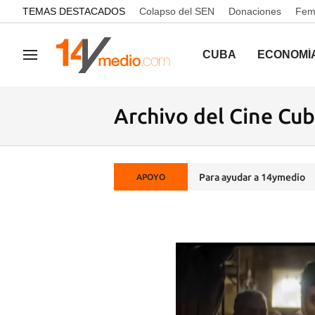
common.go-to-content
TEMAS DESTACADOS
Colapso del SEN
Donaciones
Femi
CUBA
ECONOMÍ
Navegación
Archivo del Cine Cub
Para ayudar a 14ymedio
APOYO